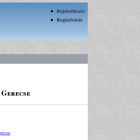
Bejelentkezés
Regisztráció
 Gerecse
recse