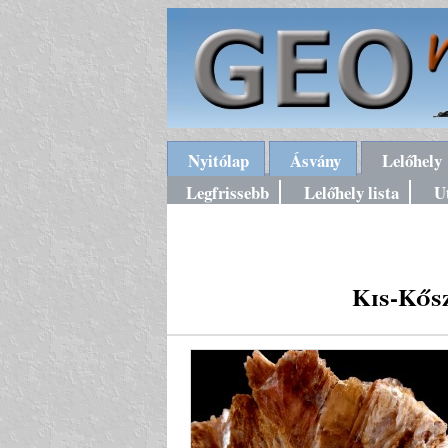
Nyitólap
Ásvány
Lelőhely
Legfrissebb
Lelőhely lista
U
Kis-Kős