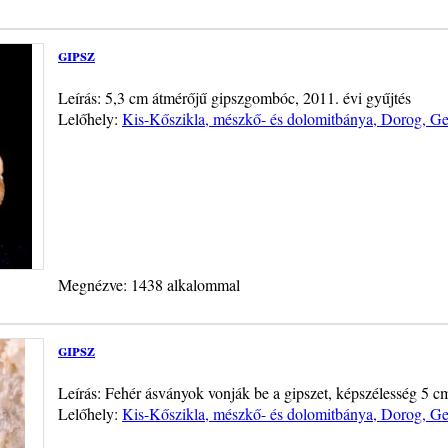
gipsz
Leírás: 5,3 cm átmérőjű gipszgombóc, 2011. évi gyűjtés
Lelőhely:
Kis-Kőszikla, mészkő- és dolomitbánya, Dorog, Ge
Megnézve: 1438 alkalommal
gipsz
Leírás: Fehér ásványok vonják be a gipszet, képszélesség 5 cm
Lelőhely:
Kis-Kőszikla, mészkő- és dolomitbánya, Dorog, Ge