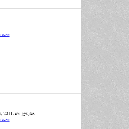
recse
, 2011. évi gyűjtés
recse