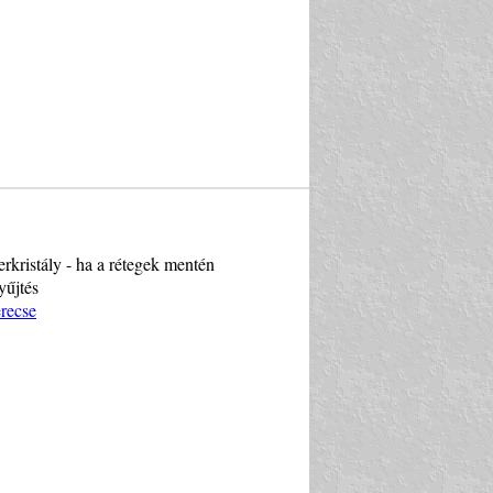
erkristály - ha a rétegek mentén
yűjtés
recse