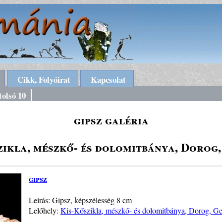
Cikk, Folyóirat
Kapcsolat
tolsó 10
gipsz galéria
zikla, mészkő- és dolomitbánya, Dorog,
gipsz
Leírás: Gipsz, képszélesség 8 cm
Lelőhely:
Kis-Kőszikla, mészkő- és dolomitbánya, Dorog, Ge