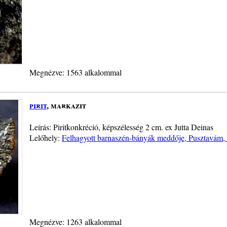
Megnézve: 1563 alkalommal
pirit
, markazit
Leírás: Piritkonkréció, képszélesség 2 cm. ex Jutta Deinas
Lelőhely:
Felhagyott barnaszén-bányák meddője, Pusztavám, 
Megnézve: 1263 alkalommal