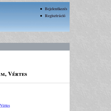
Bejelentkezés
Regisztráció
m, Vértes
Vértes