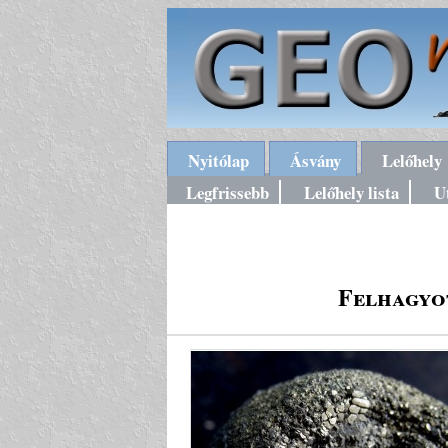
Nyitólap
Ásvány
Lelőhely
Legfrissebb
Lelőhely lista
U
Felhagyo