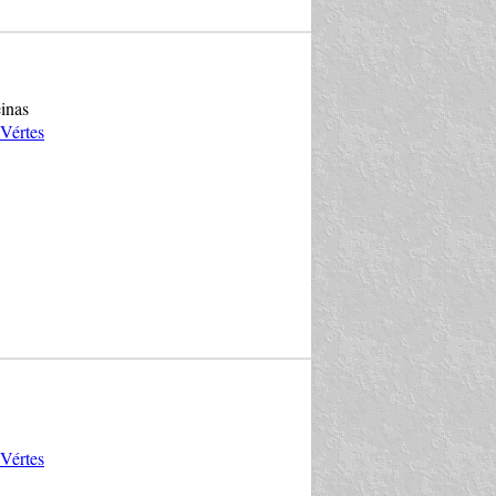
einas
Vértes
Vértes