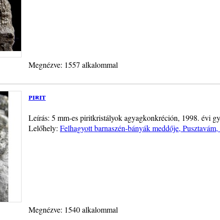
Megnézve: 1557 alkalommal
pirit
Leírás: 5 mm-es piritkristályok agyagkonkréción, 1998. évi gy
Lelőhely:
Felhagyott barnaszén-bányák meddője, Pusztavám, 
Megnézve: 1540 alkalommal