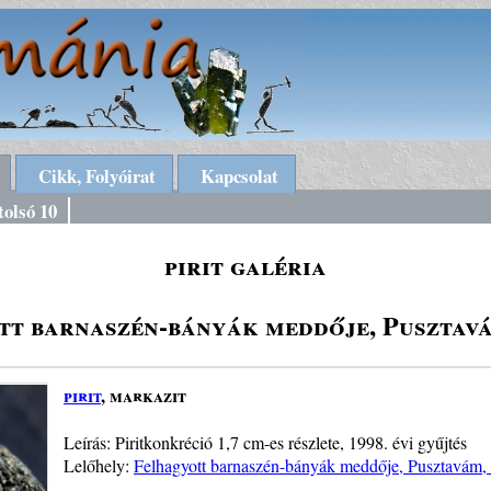
Cikk, Folyóirat
Kapcsolat
tolsó 10
pirit galéria
tt barnaszén-bányák meddője, Pusztavá
pirit
, markazit
Leírás: Piritkonkréció 1,7 cm-es részlete, 1998. évi gyűjtés
Lelőhely:
Felhagyott barnaszén-bányák meddője, Pusztavám, 