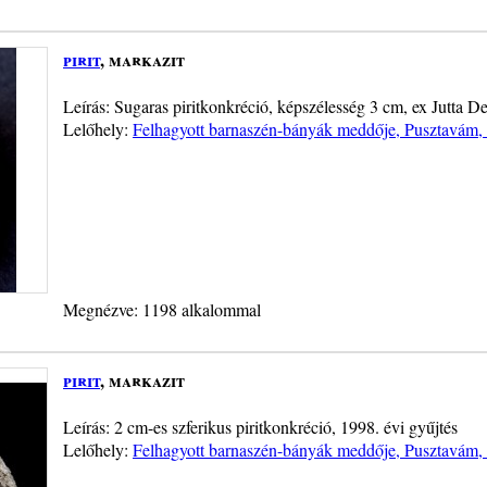
pirit
, markazit
Leírás: Sugaras piritkonkréció, képszélesség 3 cm, ex Jutta D
Lelőhely:
Felhagyott barnaszén-bányák meddője, Pusztavám, 
Megnézve: 1198 alkalommal
pirit
, markazit
Leírás: 2 cm-es szferikus piritkonkréció, 1998. évi gyűjtés
Lelőhely:
Felhagyott barnaszén-bányák meddője, Pusztavám, 