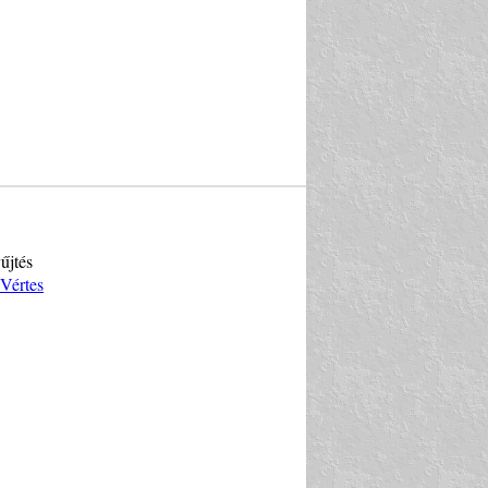
űjtés
Vértes