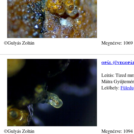
©Gulyás Zoltán
Megnézve: 1069
opál (üvegopá
Leírás: Tized mm
Mátra Gyűjtemény
Lelőhely:
Füledu
©Gulyás Zoltán
Megnézve: 1094