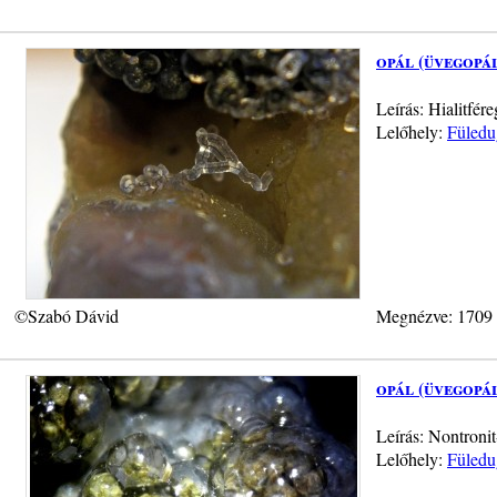
opál (üvegopá
Leírás: Hialitfé
Lelőhely:
Füledu
©Szabó Dávid
Megnézve: 1709
opál (üvegopá
Leírás: Nontroni
Lelőhely:
Füledu