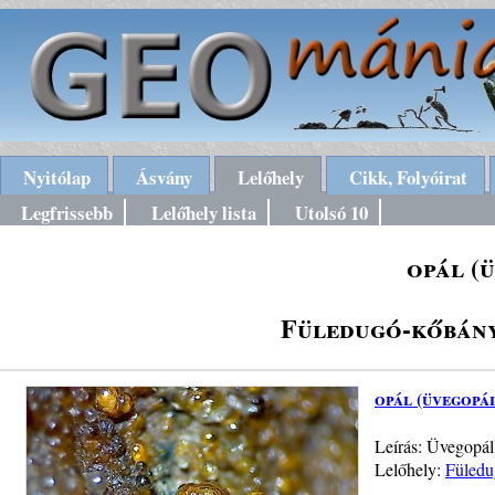
Nyitólap
Ásvány
Lelőhely
Cikk, Folyóirat
Legfrissebb
Lelőhely lista
Utolsó 10
opál (
Füledugó-kőbány
opál (üvegopá
Leírás: Üvegopál
Lelőhely:
Füledu