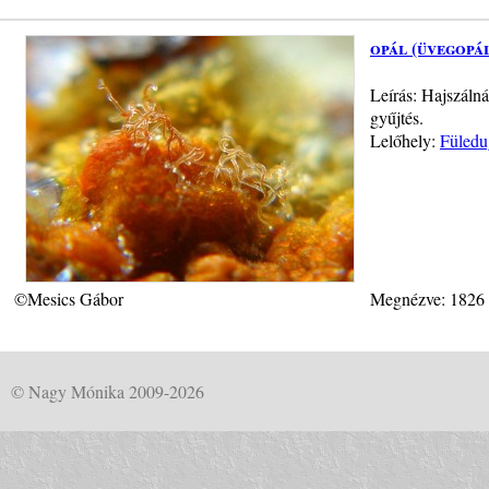
opál (üvegopá
Leírás: Hajszálná
gyűjtés.
Lelőhely:
Füledu
©Mesics Gábor
Megnézve: 1826
© Nagy Mónika 2009-2026