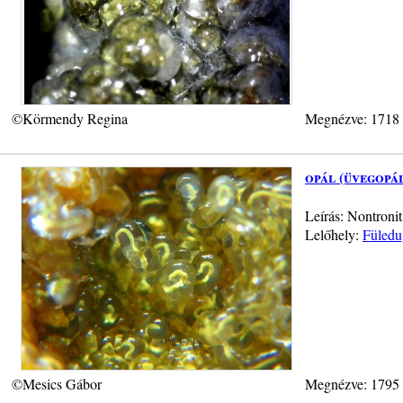
©Körmendy Regina
Megnézve: 1718
opál (üvegopá
Leírás: Nontronit
Lelőhely:
Füledu
©Mesics Gábor
Megnézve: 1795