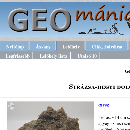
Nyitólap
Ásvány
Lelőhely
Cikk, Folyóirat
Legfrissebb
Lelőhely lista
Utolsó 10
g
Strázsa-hegyi dol
gipsz
Leírás: ~14 cm sz
agyag színezi szü
Lelőhely:
Strázs