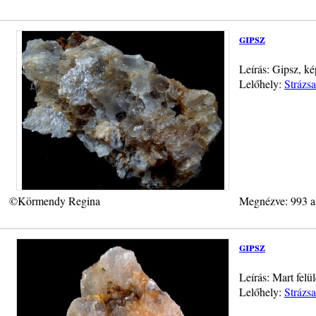
gipsz
Leírás: Gipsz, k
Lelőhely:
Strázs
©Körmendy Regina
Megnézve: 993 a
gipsz
Leírás: Mart felü
Lelőhely:
Strázs