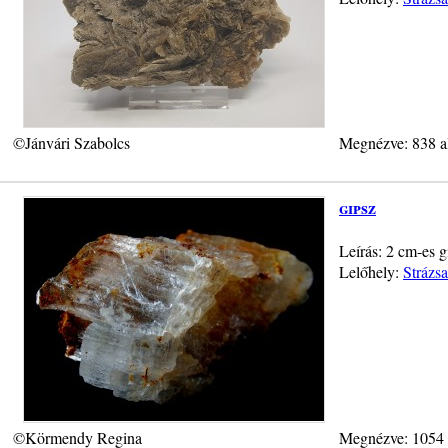
©Jánvári Szabolcs
Megnézve: 838 a
gipsz
Leírás: 2 cm-es g
Lelőhely:
Strázs
©Körmendy Regina
Megnézve: 1054