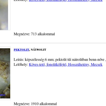
Megnézve: 713 alkalommal
pektolit
, nátrolit
Leírás: képszélesség:6 mm; pektolit tűi nátrolitban benn-nőve 
Lelőhely:
Köves-tető, fonolitkőfejtő, Hosszúhetény, Mecsek
Megnézve: 1910 alkalommal