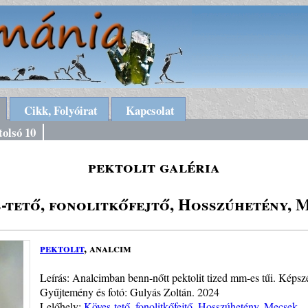
Cikk, Folyóirat
Kapcsolat
tolsó 10
pektolit galéria
-tető, fonolitkőfejtő, Hosszúhetény, 
pektolit
, analcim
Leírás: Analcimban benn-nőtt pektolit tized mm-es tűi. Képsz
Gyűjtemény és fotó: Gulyás Zoltán. 2024
Lelőhely:
Köves-tető, fonolitkőfejtő, Hosszúhetény, Mecsek