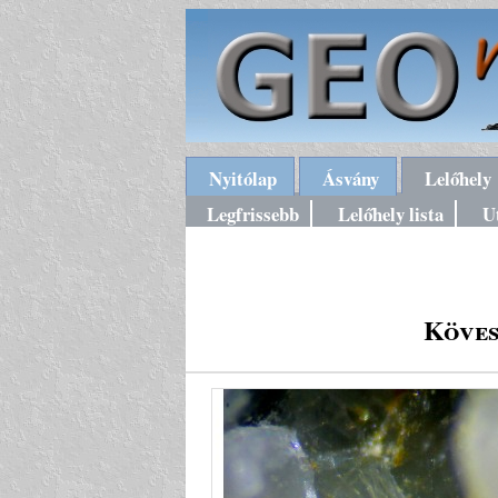
Nyitólap
Ásvány
Lelőhely
Legfrissebb
Lelőhely lista
U
Köves