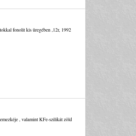
tokkal fonolit kis üregében ,12r, 1992
lemezkéje , valamint KFe-szilikát zöld