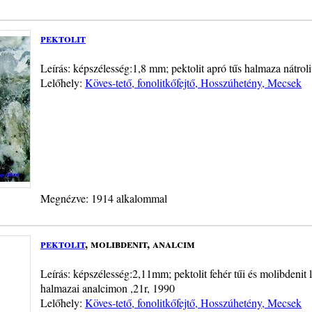
pektolit
Leírás: képszélesség:1,8 mm; pektolit apró tűs halmaza nátroli
Lelőhely:
Köves-tető, fonolitkőfejtő, Hosszúhetény, Mecsek
Megnézve: 1914 alkalommal
pektolit
, molibdenit, analcim
Leírás: képszélesség:2,11mm; pektolit fehér tűi és molibdenit 
halmazai analcimon ,21r, 1990
Lelőhely:
Köves-tető, fonolitkőfejtő, Hosszúhetény, Mecsek