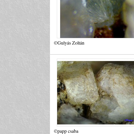
©Gulyás Zoltán
©papp csaba