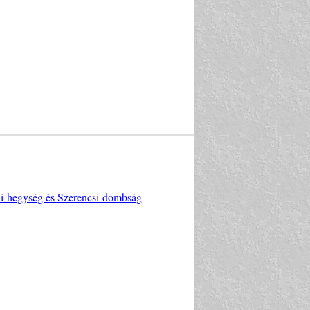
ni-hegység és Szerencsi-dombság