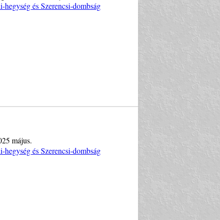
ni-hegység és Szerencsi-dombság
2025 május.
ni-hegység és Szerencsi-dombság