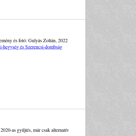
emény és fotó: Gulyás Zoltán, 2022
ni-hegység és Szerencsi-dombság
2020-as gyűjtés, már csak alternatív