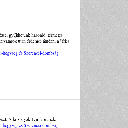
ssel gyűjthetünk hasonló, termetes
ivatarok után érdemes átnézni a "friss
ni-hegység és Szerencsi-dombság
ssel. A kristályok 1cm körüliek.
ni-hegység és Szerencsi-dombság