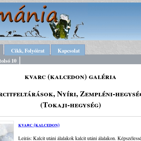
Cikk, Folyóirat
Kapcsolat
tolsó 10
kvarc (kalcedon) galéria
citfeltárások, Nyíri, Zempléni-hegysé
(Tokaji-hegység)
kvarc (kalcedon)
Leírás: Kalcit utáni álalakok kalcit utáni álalakon. Képszéle