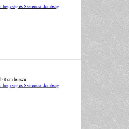
ni-hegység és Szerencsi-dombság
rab 8 cm hosszú
ni-hegység és Szerencsi-dombság