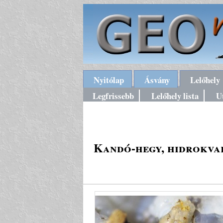
Nyitólap
Ásvány
Lelőhely
Legfrissebb
Lelőhely lista
U
Kandó-hegy, hidrokvar