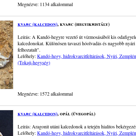
Megnézve: 1134 alkalommal
kvarc (kalcedon)
, kvarc (hegyikristály)
Leírás: A Kandó-hegyre vezető út vízmosásából kis odafigyelé
kalcedonokat. Különösen tavaszi hóolvadás és nagyobb nyári z
felhozatalt".
Lelőhely:
Kandó-hegy, hidrokvarcitfeltárások, Nyíri, Zemplé
(Tokaji-hegység)
Megnézve: 1572 alkalommal
kvarc (kalcedon)
, opál (üvegopál)
Leírás: Aragonit utáni kalcedonok a tetején hialitos bekérgezé
Lelőhely:
Kandó-hegy, hidrokvarcitfeltárások, Nyíri, Zemplé