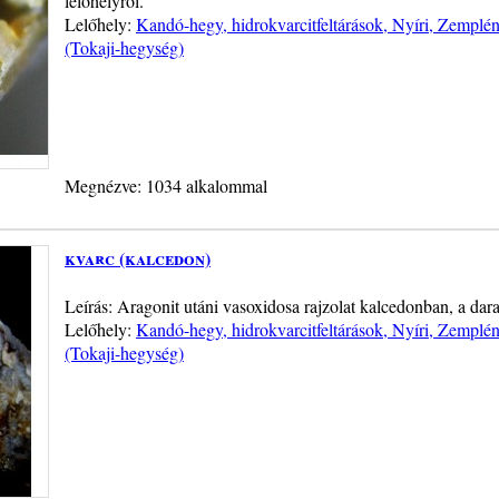
lelőhelyről.
Lelőhely:
Kandó-hegy, hidrokvarcitfeltárások, Nyíri, Zemplé
(Tokaji-hegység)
Megnézve: 1034 alkalommal
kvarc (kalcedon)
Leírás: Aragonit utáni vasoxidosa rajzolat kalcedonban, a da
Lelőhely:
Kandó-hegy, hidrokvarcitfeltárások, Nyíri, Zemplé
(Tokaji-hegység)