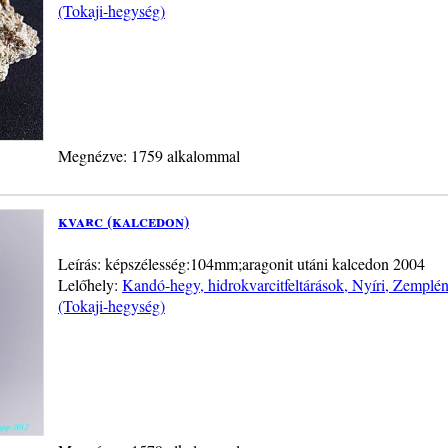
(Tokaji-hegység)
Megnézve: 1759 alkalommal
kvarc (kalcedon)
Leírás: képszélesség:104mm;aragonit utáni kalcedon 2004
Lelőhely:
Kandó-hegy, hidrokvarcitfeltárások, Nyíri, Zemplé
(Tokaji-hegység)