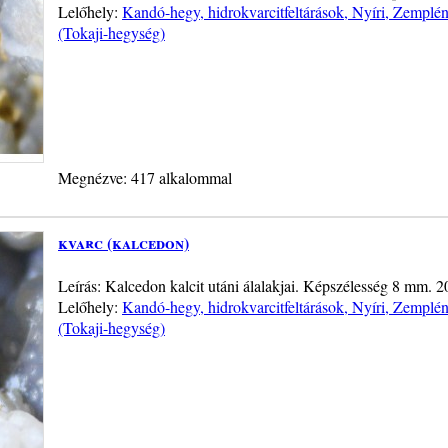
Lelőhely:
Kandó-hegy, hidrokvarcitfeltárások, Nyíri, Zemplé
(Tokaji-hegység)
Megnézve: 417 alkalommal
kvarc (kalcedon)
Leírás: Kalcedon kalcit utáni álalakjai. Képszélesség 8 mm. 
Lelőhely:
Kandó-hegy, hidrokvarcitfeltárások, Nyíri, Zemplé
(Tokaji-hegység)