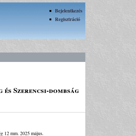
Bejelentkezés
Regisztráció
g és Szerencsi-dombság
sség 12 mm. 2025 május.