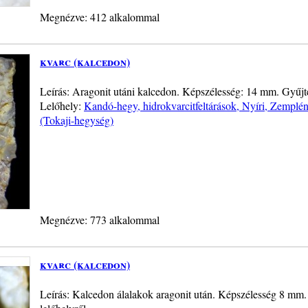
Megnézve: 412 alkalommal
kvarc (kalcedon)
Leírás: Aragonit utáni kalcedon. Képszélesség: 14 mm. Gyűjt
Lelőhely:
Kandó-hegy, hidrokvarcitfeltárások, Nyíri, Zemplé
(Tokaji-hegység)
Megnézve: 773 alkalommal
kvarc (kalcedon)
Leírás: Kalcedon álalakok aragonit után. Képszélesség 8 mm. 