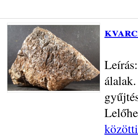
kvarc
Leírás
álalak
gyűjté
Lelőhe
közötti