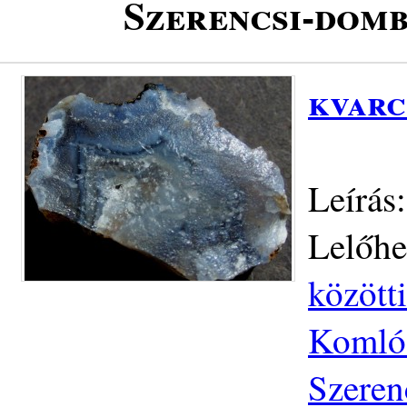
Szerencsi-domb
kvarc
Leírás
Lelőhe
közötti
Komlós
Szeren