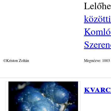
Lelőhe
közötti
Komlós
Szeren
©Kriston Zoltán
Megnézve: 1003
kvarc