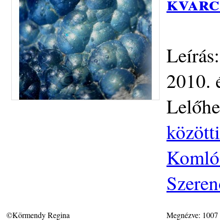
kvarc
Leírás
2010. 
Lelőhe
közötti
Komlós
Szeren
©Körmendy Regina
Megnézve: 1007