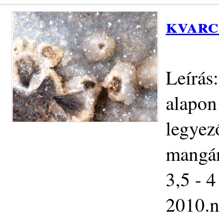
kvarc
Leírás
alapon
legyez
mangán
3,5 - 4
2010.n