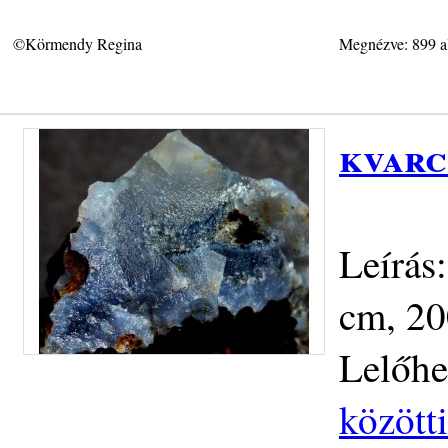
©Körmendy Regina
Megnézve: 899 a
kvarc
Leírás
cm, 20
Lelőhe
közötti