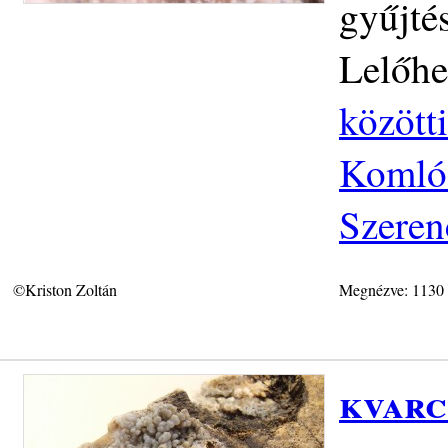
gyűjté
Lelőhe
közötti
Komlós
Szeren
©Kriston Zoltán
Megnézve: 1130
kvarc