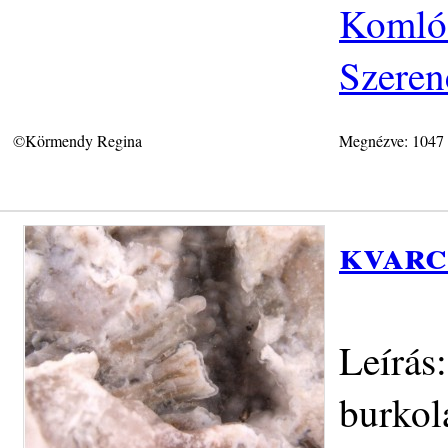
Komlós
Szeren
©Körmendy Regina
Megnézve: 1047
kvarc
Leírás
burkol