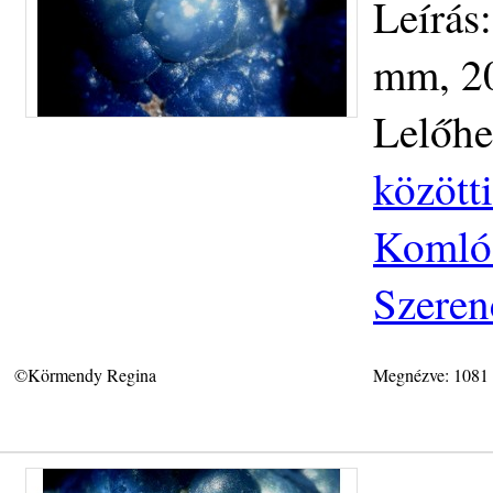
Leírás
mm, 20
Lelőhe
közötti
Komlós
Szeren
©Körmendy Regina
Megnézve: 1081