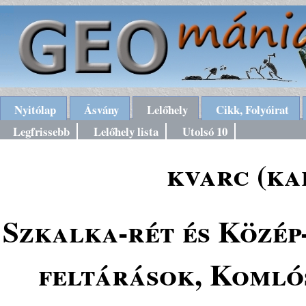
Nyitólap
Ásvány
Lelőhely
Cikk, Folyóirat
Legfrissebb
Lelőhely lista
Utolsó 10
kvarc (ka
Szkalka-rét és Közép
feltárások, Komló