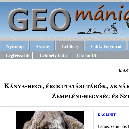
Nyitólap
Ásvány
Lelőhely
Cikk, Folyóirat
Legfrissebb
Lelőhely lista
Utolsó 10
kao
Kánya-hegy, érckutatási tárók, akná
Zempléni-hegység és Sz
kaolinit
Leírás: Gömbös ki