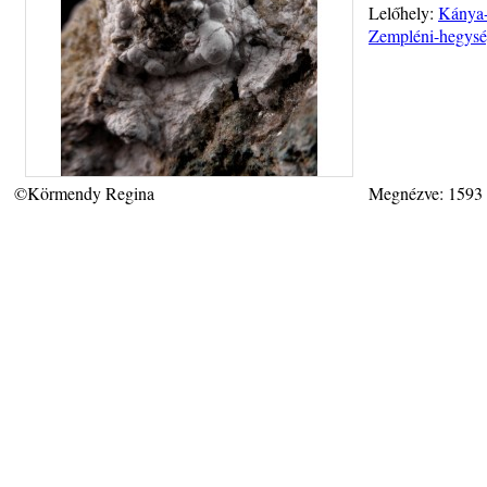
Lelőhely:
Kánya-
Zempléni-hegysé
©Körmendy Regina
Megnézve: 1593