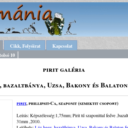
Cikk, Folyóirat
Kapcsolat
tolsó 10
pirit galéria
, bazaltbánya, Uzsa, Bakony és Balaton
pirit
, phillipsit-Ca, szaponit (szmektit csoport)
Leírás: Képszélesség:1,75mm; Pirit tű szaponittal fedve ,bazalt
31mm ,2010.
Lelőhely:
Láz-hegy, bazaltbánya, Uzsa, Bakony és Balaton-fe