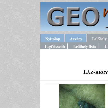
Nyitólap
Ásvány
Lelőhely
Legfrissebb
Lelőhely lista
U
Láz-hegy