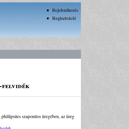
Bejelentkezés
Regisztráció
-felvidék
 phillipsites szaponitos üregében, az üreg
lvidék