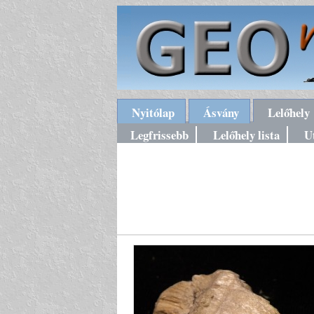
Nyitólap
Ásvány
Lelőhely
Legfrissebb
Lelőhely lista
U