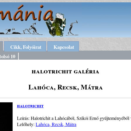
Cikk, Folyóirat
Kapcsolat
tolsó 10
halotrichit galéria
Lahóca, Recsk, Mátra
halotrichit
Leírás: Halotrichit a Lahócából, Szikói Ernő gyűjteményéből
Lelőhely:
Lahóca, Recsk, Mátra