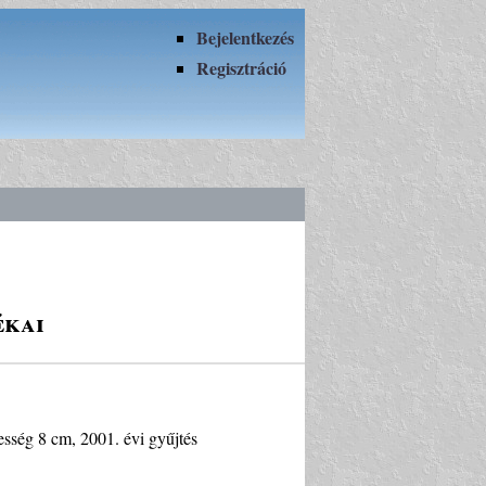
Bejelentkezés
Regisztráció
ékai
sség 8 cm, 2001. évi gyűjtés