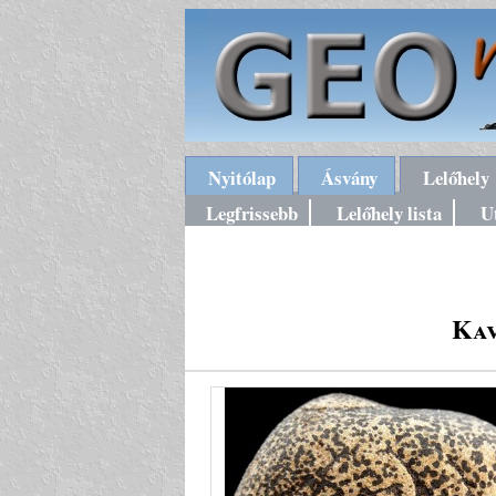
Nyitólap
Ásvány
Lelőhely
Legfrissebb
Lelőhely lista
U
Kav