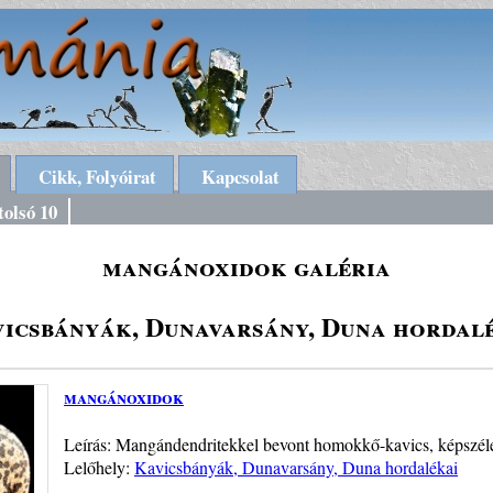
Cikk, Folyóirat
Kapcsolat
tolsó 10
mangánoxidok galéria
icsbányák, Dunavarsány, Duna hordal
mangánoxidok
Leírás: Mangándendritekkel bevont homokkő-kavics, képszéle
Lelőhely:
Kavicsbányák, Dunavarsány, Duna hordalékai