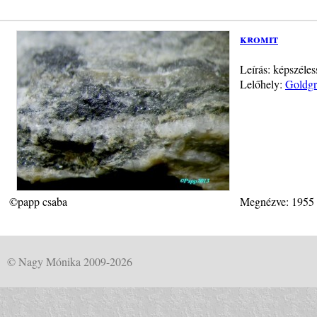
kromit
Leírás: képszéle
Lelőhely:
Goldgr
©papp csaba
Megnézve: 1955
© Nagy Mónika 2009-2026