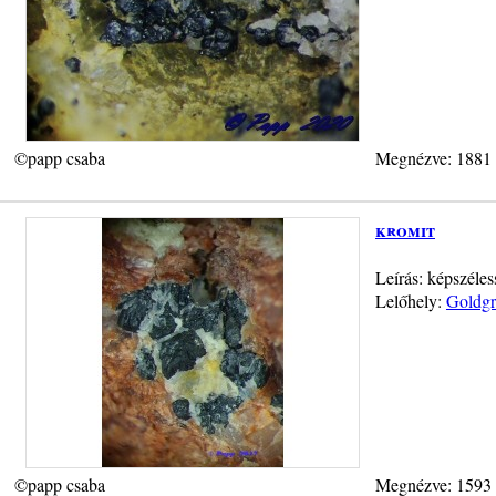
©papp csaba
Megnézve: 1881
kromit
Leírás: képszéle
Lelőhely:
Goldgr
©papp csaba
Megnézve: 1593