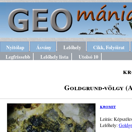
Nyitólap
Ásvány
Lelőhely
Cikk, Folyóirat
Legfrissebb
Lelőhely lista
Utolsó 10
kr
Goldgrund-völgy (A
kromit
Leírás: Képszéle
Lelőhely:
Goldgr