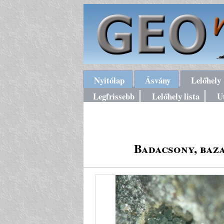
Nyitólap
Ásvány
Lelőhely
Legfrissebb
Lelőhely lista
U
Badacsony, baz