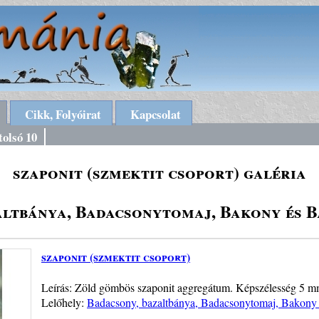
Cikk, Folyóirat
Kapcsolat
tolsó 10
szaponit (szmektit csoport) galéria
altbánya, Badacsonytomaj, Bakony és B
szaponit (szmektit csoport)
Leírás: Zöld gömbös szaponit aggregátum. Képszélesség 5 m
Lelőhely:
Badacsony, bazaltbánya, Badacsonytomaj, Bakony é