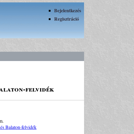
Bejelentkezés
Regisztráció
alaton-felvidék
m.
s Balaton-felvidék