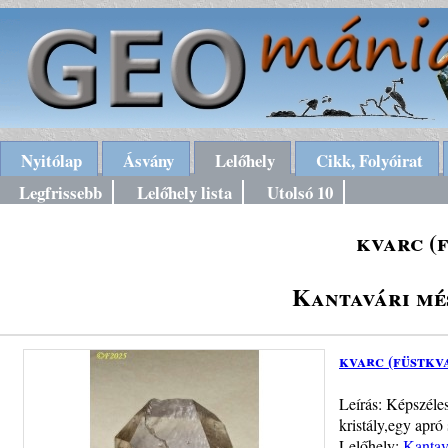
Nyitólap
Ásvány
Lelőhely
Cikk, Folyóirat
Legfrissebb
Lelőhely lista
Utolsó 10
kvarc (
Kantavári mé
kvarc (füstkv
Leírás: Képszéle
kristály,egy apró 
Lelőhely:
Kantav