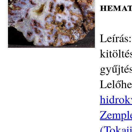
hemat
Leírás
kitölt
gyűjté
Lelőhe
hidrok
Zemplé
(Tokaj