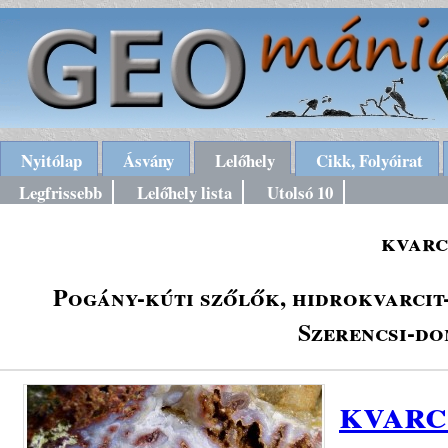
Nyitólap
Ásvány
Lelőhely
Cikk, Folyóirat
Legfrissebb
Lelőhely lista
Utolsó 10
kvarc
Pogány-kúti szőlők, hidrokvarcit
Szerencsi-do
kvarc