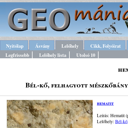
Nyitólap
Ásvány
Lelőhely
Cikk, Folyóirat
Legfrissebb
Lelőhely lista
Utolsó 10
he
Bél-kő, felhagyott mészkőbány
hematit
Leírás: Hematit (
Lelőhely:
Bél-kő