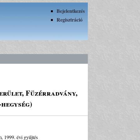
Bejelentkezés
Regisztráció
erület, Füzérradvány,
-hegység)
m, 1999. évi gyűjtés