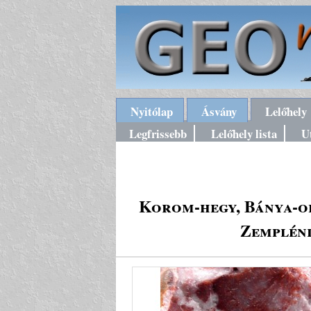
Nyitólap
Ásvány
Lelőhely
Legfrissebb
Lelőhely lista
U
Korom-hegy, Bánya-ol
Zempléni