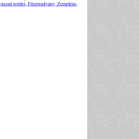
ászati terület, Füzérradvány, Zempléni-