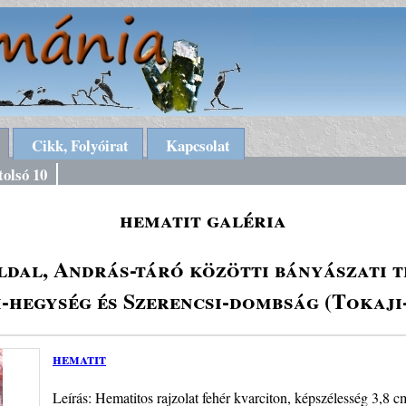
Cikk, Folyóirat
Kapcsolat
tolsó 10
hematit galéria
dal, András-táró közötti bányászati t
-hegység és Szerencsi-dombság (Tokaji
hematit
Leírás: Hematitos rajzolat fehér kvarciton, képszélesség 3,8 c