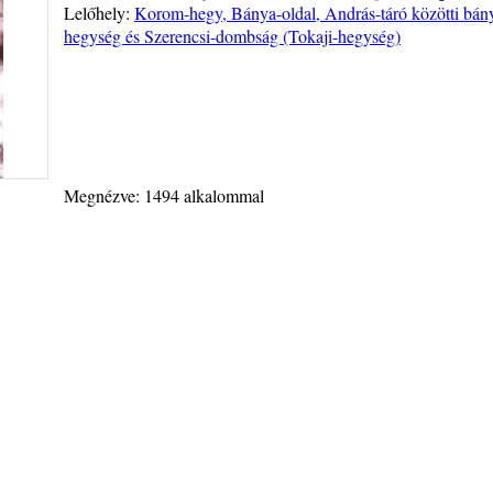
Lelőhely:
Korom-hegy, Bánya-oldal, András-táró közötti bány
hegység és Szerencsi-dombság (Tokaji-hegység)
Megnézve: 1494 alkalommal