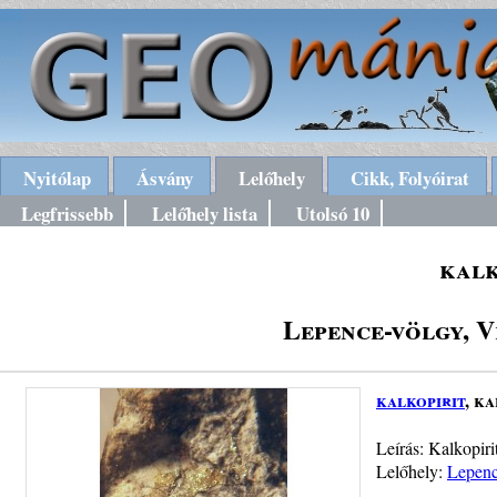
Nyitólap
Ásvány
Lelőhely
Cikk, Folyóirat
Legfrissebb
Lelőhely lista
Utolsó 10
kalk
Lepence-völgy, V
kalkopirit
, ka
Leírás: Kalkopir
Lelőhely:
Lepenc