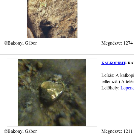
©Bakonyi Gábor
Megnézve: 1274
kalkopirit
, ka
Leírás: A kalkopi
jellemző.) A telé
Lelőhely:
Lepenc
©Bakonyi Gábor
Megnézve: 1211