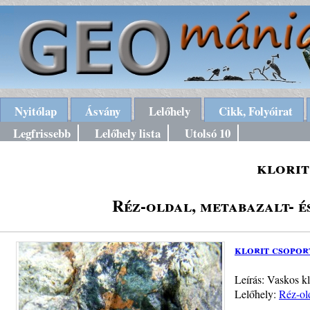
Nyitólap
Ásvány
Lelőhely
Cikk, Folyóirat
Legfrissebb
Lelőhely lista
Utolsó 10
klorit
Réz-oldal, metabazalt- é
klorit csopor
Leírás: Vaskos kl
Lelőhely:
Réz-old