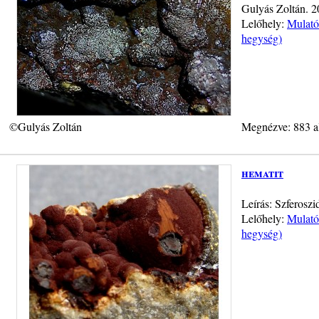
Gulyás Zoltán. 
Lelőhely:
Mulató
hegység)
©Gulyás Zoltán
Megnézve: 883 a
hematit
Leírás: Szferoszi
Lelőhely:
Mulató
hegység)