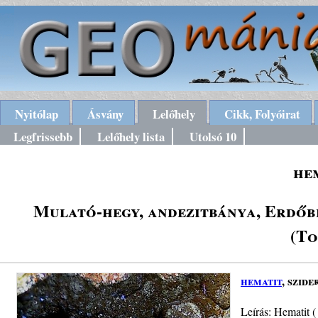
Nyitólap
Ásvány
Lelőhely
Cikk, Folyóirat
Legfrissebb
Lelőhely lista
Utolsó 10
he
Mulató-hegy, andezitbánya, Erdőb
(To
hematit
, szide
Leírás: Hematit (