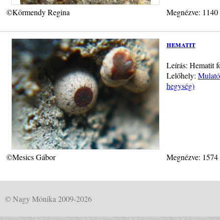
©Körmendy Regina
Megnézve: 1140
hematit
Leírás: Hematit f
Lelőhely:
Mulató
hegység)
©Mesics Gábor
Megnézve: 1574
© Nagy Mónika 2009-2026