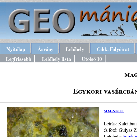
Nyitólap
Ásvány
Lelőhely
Cikk, Folyóirat
Legfrissebb
Lelőhely lista
Utolsó 10
mag
Egykori vasércbá
magnetit
Leírás: Kalcitba
és fotó: Gulyás Z
Lelőhely:
Egykor