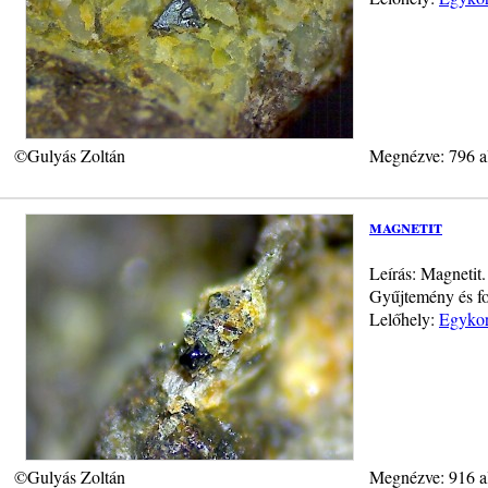
©Gulyás Zoltán
Megnézve: 796 a
magnetit
Leírás: Magnetit
Gyűjtemény és fo
Lelőhely:
Egykor
©Gulyás Zoltán
Megnézve: 916 a