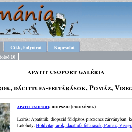
Cikk, Folyóirat
Kapcsolat
tolsó 10
apatit csoport galéria
ok, dácittufa-feltárások, Pomáz, Vise
apatit csoport
, diopszid (piroxének)
Leírás: Apatittűk, diopszid földpátos-piroxénes zárványban, 
Lelőhely:
Holdvilág-árok, dácittufa-feltárások, Pomáz, Viseg