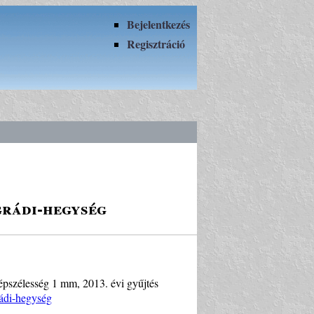
Bejelentkezés
Regisztráció
grádi-hegység
képszélesség 1 mm, 2013. évi gyűjtés
rádi-hegység