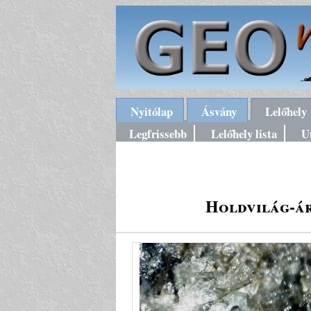
Nyitólap
Ásvány
Lelőhely
Legfrissebb
Lelőhely lista
U
Holdvilág-ár