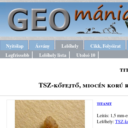
Nyitólap
Ásvány
Lelőhely
Cikk, Folyóirat
Legfrissebb
Lelőhely lista
Utolsó 10
ti
TSZ-kőfejtő, miocén korú 
titanit
Leírás: 1,5 mm-es
Lelőhely:
TSZ-kő