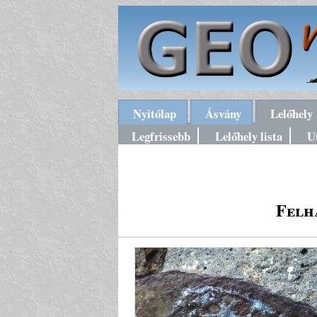
Nyitólap
Ásvány
Lelőhely
Legfrissebb
Lelőhely lista
U
Felh