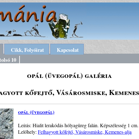
Cikk, Folyóirat
Kapcsolat
tolsó 10
opál (üvegopál) galéria
agyott kőfejtő, Vásárosmiske, Kemenes
opál (üvegopál)
Leírás: Hialit lerakódás hólyagüreg falán. Képszélesség 1 cm.
Lelőhely:
Felhagyott kőfejtő, Vásárosmiske, Kemenes-alja