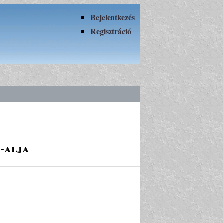
Bejelentkezés
Regisztráció
-alja