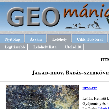
Nyitólap
Ásvány
Lelőhely
Cikk, Folyóirat
Legfrissebb
Lelőhely lista
Utolsó 10
he
Jakab-hegy, Babás-szerköv
hematit
Leírás: Hematit 
Gyűjtemény és fo
Lelőhely:
Jakab-