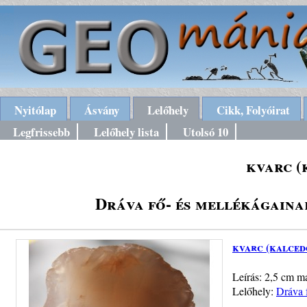
Nyitólap
Ásvány
Lelőhely
Cikk, Folyóirat
Legfrissebb
Lelőhely lista
Utolsó 10
kvarc (
Dráva fő- és mellékágaina
kvarc (kalced
Leírás: 2,5 cm ma
Lelőhely:
Dráva 