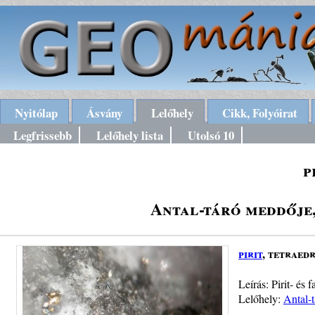
Nyitólap
Ásvány
Lelőhely
Cikk, Folyóirat
Legfrissebb
Lelőhely lista
Utolsó 10
p
Antal-táró meddője
pirit
, tetraed
Leírás: Pirit- és
Lelőhely:
Antal-