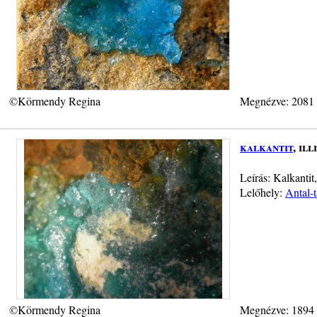
©Körmendy Regina
Megnézve: 2081
kalkantit
, ill
Leírás: Kalkantit
Lelőhely:
Antal-
©Körmendy Regina
Megnézve: 1894