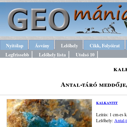
Nyitólap
Ásvány
Lelőhely
Cikk, Folyóirat
Legfrissebb
Lelőhely lista
Utolsó 10
kal
Antal-táró meddője
kalkantit
Leírás: 1 cm-es 
Lelőhely:
Antal-