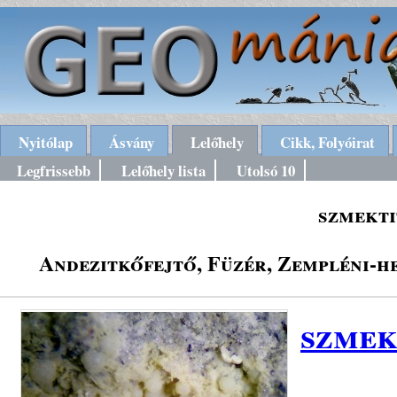
Nyitólap
Ásvány
Lelőhely
Cikk, Folyóirat
Legfrissebb
Lelőhely lista
Utolsó 10
szmekti
Andezitkőfejtő, Füzér, Zempléni-h
szmek