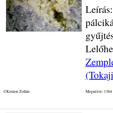
Leírás
pálcik
gyűjté
Lelőhe
Zemplé
(Tokaj
©Kriston Zoltán
Megnézve: 1364