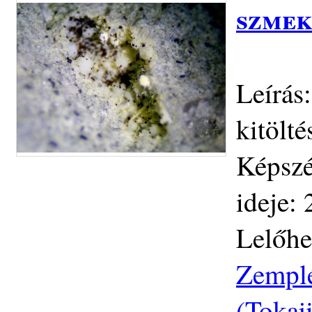
szmek
Leírás
kitölt
Képszé
ideje:
Lelőhe
Zemplé
(Tokaj