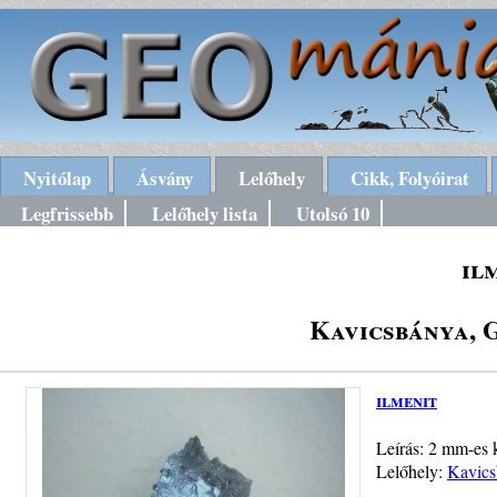
Nyitólap
Ásvány
Lelőhely
Cikk, Folyóirat
Legfrissebb
Lelőhely lista
Utolsó 10
il
Kavicsbánya, 
ilmenit
Leírás: 2 mm-es k
Lelőhely:
Kavics