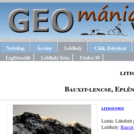
Nyitólap
Ásvány
Lelőhely
Cikk, Folyóirat
Legfrissebb
Lelőhely lista
Utolsó 10
liti
Bauxit-lencse, Eplé
litioforit
Leírás: Litiofori
Lelőhely:
Bauxit