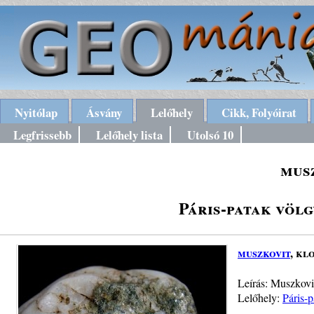
Nyitólap
Ásvány
Lelőhely
Cikk, Folyóirat
Legfrissebb
Lelőhely lista
Utolsó 10
mus
Páris-patak völ
muszkovit
, kl
Leírás: Muszkovi
Lelőhely:
Páris-