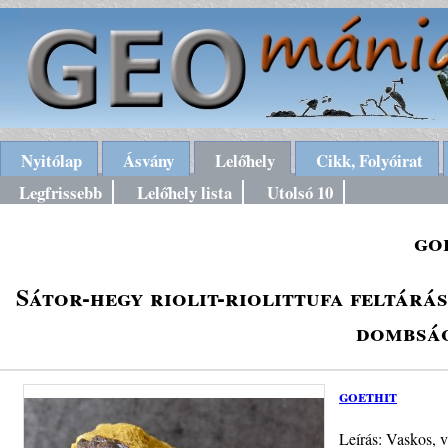
Nyitólap
Ásvány
Lelőhely
Cikk, Folyóirat
Legfrissebb
Lelőhely lista
Utolsó 10
go
Sátor-hegy riolit-riolittufa feltárás
dombság
goethit
Leírás: Vaskos, v