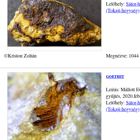
Lelőhely:
Sátor-h
(Tokaji-hegység)
©Kriston Zoltán
Megnézve: 1044
goethit
Leírás: Mállott f
gyűjtés, 2020.feb
Lelőhely:
Sátor-h
(Tokaji-hegység)