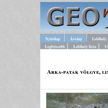
Nyitólap
Ásvány
Lelőhely
Legfrissebb
Lelőhely lista
U
Arka-patak völgye, li