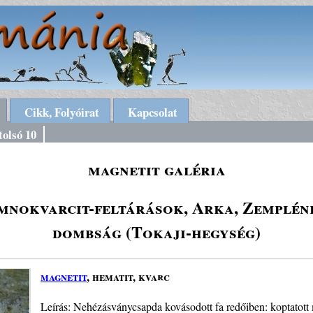
Cikk, Folyóirat
Kapcsolat
tolsó 10
magnetit galéria
mnokvarcit-feltárások, Arka, Zempléni
dombság (Tokaji-hegység)
magnetit
, hematit, kvarc
Leírás: Nehézásványcsapda kovásodott fa redőiben: koptatott m