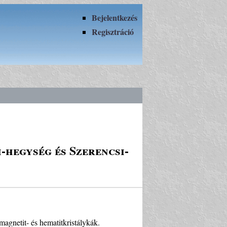
Bejelentkezés
Regisztráció
-hegység és Szerencsi-
agnetit- és hematitkristálykák.