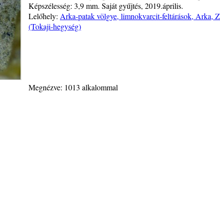
Képszélesség: 3,9 mm. Saját gyűjtés, 2019.április.
Lelőhely:
Arka-patak völgye, limnokvarcit-feltárások, Arka,
(Tokaji-hegység)
Megnézve: 1013 alkalommal