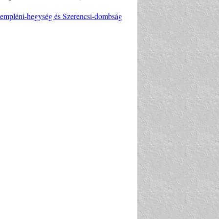
 Zempléni-hegység és Szerencsi-dombság