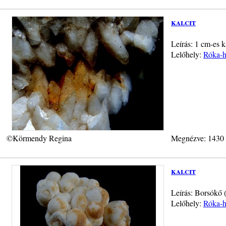
kalcit
Leírás: 1 cm-es k
Lelőhely:
Róka-h
©Körmendy Regina
Megnézve: 1430
kalcit
Leírás: Borsókő (
Lelőhely:
Róka-h