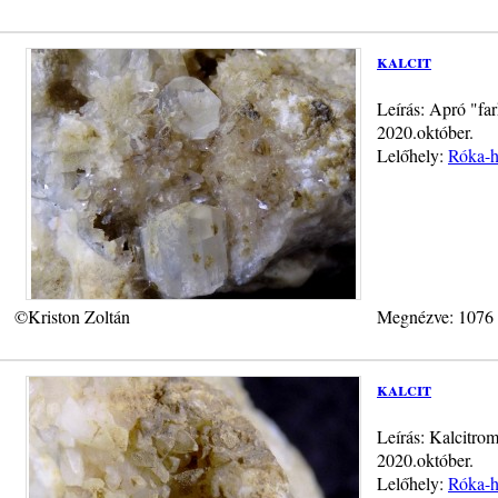
kalcit
Leírás: Apró "far
2020.október.
Lelőhely:
Róka-h
©Kriston Zoltán
Megnézve: 1076
kalcit
Leírás: Kalcitro
2020.október.
Lelőhely:
Róka-h