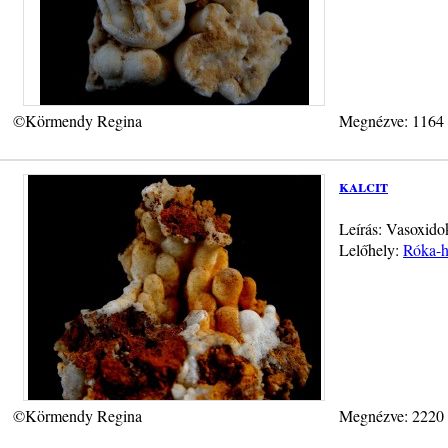
©Körmendy Regina
Megnézve: 1164
kalcit
Leírás: Vasoxido
Lelőhely:
Róka-h
©Körmendy Regina
Megnézve: 2220