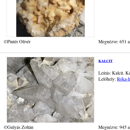
©Pintér Olivér
Megnézve: 651 a
kalcit
Leírás: Kalcit. 
Lelőhely:
Róka-h
©Gulyás Zoltán
Megnézve: 945 a