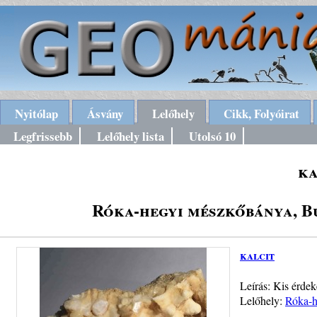
Nyitólap
Ásvány
Lelőhely
Cikk, Folyóirat
Legfrissebb
Lelőhely lista
Utolsó 10
ka
Róka-hegyi mészkőbánya, Bud
kalcit
Leírás: Kis érdek
Lelőhely:
Róka-h