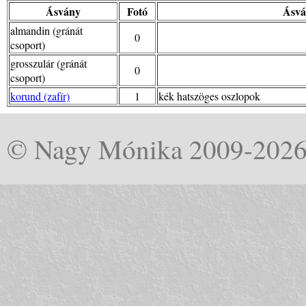
Ásvány
Fotó
Ásvá
almandin (gránát
0
csoport)
grosszulár (gránát
0
csoport)
korund (zafír)
1
kék hatszöges oszlopok
© Nagy Mónika 2009-202