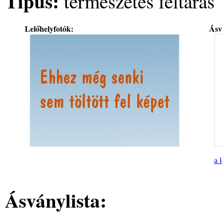
Típus:
természetes feltárás
Lelőhelyfotók:
Ásv
a 
Ásványlista: