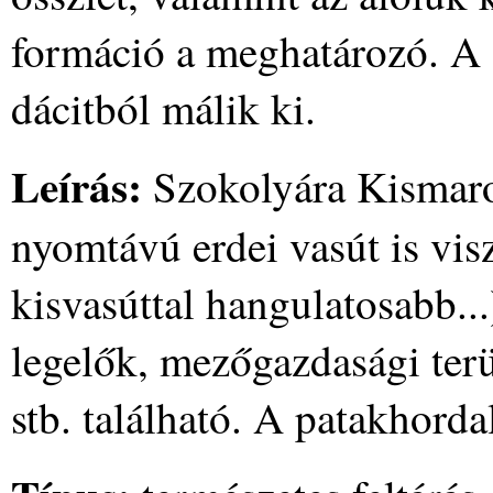
formáció a meghatározó. A 
dácitból málik ki.
Leírás:
Szokolyára Kismaro
nyomtávú erdei vasút is vis
kisvasúttal hangulatosabb...
legelők, mezőgazdasági terü
stb. található. A patakhord