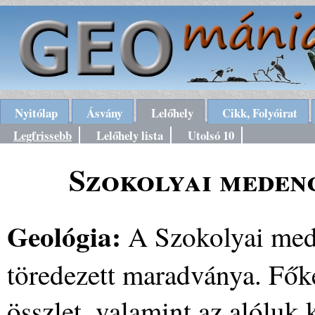
Nyitólap
Ásvány
Lelőhely
Cikk, Folyóirat
Legfrissebb
Lelőhely lista
Utolsó 10
Szokolyai meden
Geológia:
A Szokolyai med
töredezett maradványa. Főke
összlet, valamint az alóluk