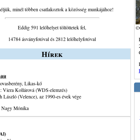
ljük, minél többen csatlakoztok a közösség munkájához!
Eddig 591 lelőhelyet töltöttetek fel,
©
14784 ásványfotóval és 2812 lelőhelyfotóval
Hírek
itit
ovasberény, Likas-kő
k: Viera Kollárová (WDS-elemzés)
h László (Velence), az 1990-es évek vége
3 Nagy Mónika
Al)