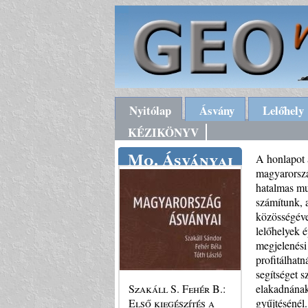
Nyitólap
Ásvány
Lelőhely
KÉZIKÖNYV
Mo. Ásványai
A honlapot a
magyarorszá
hatalmas mu
számítunk, 
közösségéve
lelőhelyek é
megjelenési
profitálhat
segítséget 
Szakáll S. Fehér B.:
elakadnának
Első kiegészítés a
gyűjtésénél.