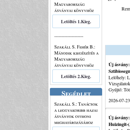
Magyarország
Remé
ásványai könyvhöz
Letöltés 1.Kieg.
--------------------
Szakáll S. Fehér B.:
Második kiegészítés a
Magyarország
Új ásvány:
ásványai könyvhöz
Sztibiosegn
Letöltés 2.Kieg.
Lelőhely: L
Vizsgálato
Gyűjtő: Tót
Segédlet
2026-07-2
Szakáll S.: Tanácsok
a leggyakoribb hazai
ásványok otthoni
Új ásvány:
meghatározásához
Huizingit-(