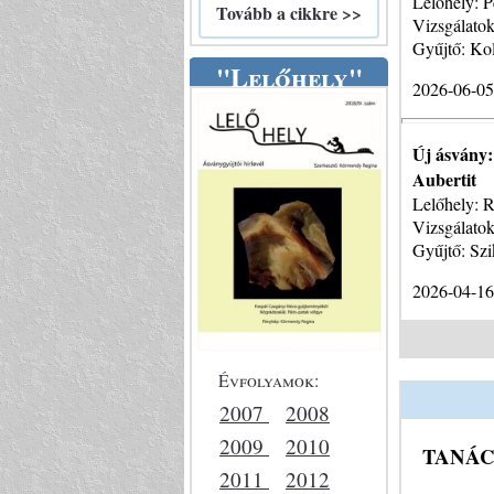
Lelőhely: P
Tovább a cikkre >>
Vizsgálat
Gyűjtő: Kol
"Lelőhely"
2026-06-0
Új ásvány:
Aubertit
Lelőhely: R
Vizsgálato
Gyűjtő: Szi
2026-04-1
Évfolyamok:
2007
2008
2009
2010
TANÁC
2011
2012