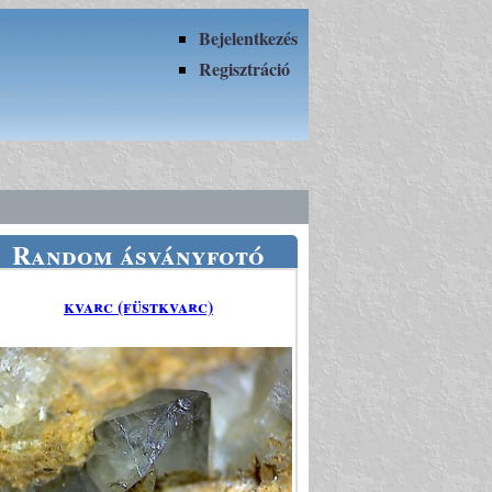
Bejelentkezés
Regisztráció
Random ásványfotó
kvarc (füstkvarc)