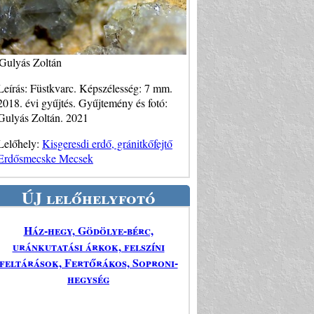
Gulyás Zoltán
Leírás: Füstkvarc. Képszélesség: 7 mm.
2018. évi gyűjtés. Gyűjtemény és fotó:
Gulyás Zoltán. 2021
Lelőhely:
Kisgeresdi erdő, gránitkőfejtő
Erdősmecske Mecsek
ÚJ lelőhelyfotó
Ház-hegy, Gödölye-bérc,
uránkutatási árkok, felszíni
feltárások, Fertőrákos, Soproni-
hegység