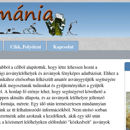
Cikk, Folyóirat
Kapcsolat
bból a célból alapítottuk, hogy létre lehessen hozni a
gi ásványlelőhelyek és ásványok fényképes adatbázisát. Ehhez a
nkához elsősorban felkészült amatőr ásványgyűjtők segítségére
akik megosztanák tudásukat és gyűjteményüket a gyűjtők
l. A honlap fő erénye lehet, hogy segítségével követhető a
ppen aktuális állapota, és az ásványok lelőhelyre jellemző
 formája, mérete. Egy idő után természetesen mindannyian
nánk az itt felhalmozódó információkból. Nem utolsó sorban
szeretnénk adni azoknak a kezdőknek, akik egy idő után
 a közismert lelőhelyeken előforduló "közkedvelt" ásványok