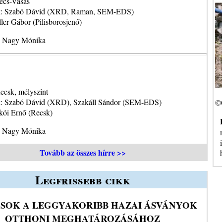
écs-Vasas
ok: Szabó Dávid (XRD, Raman, SEM-EDS)
ler Gábor (Pilisborosjenő)
5 Nagy Mónika
ecsk, mélyszint
k: Szabó Dávid (XRD), Szakáll Sándor (SEM-EDS)
©
kói Ernő (Recsk)
6 Nagy Mónika
Tovább az összes hírre >>
Legfrissebb cikk
SOK A LEGGYAKORIBB HAZAI ÁSVÁNYOK
OTTHONI MEGHATÁROZÁSÁHOZ