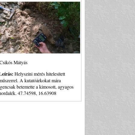
Csikós Mátyás
Leírás:
Helyszíni mérés hitelesített
műszerrel. A kutatóárkokat mára
igencsak betemette a kimosott, agyagos
hordalék. 47.74598, 16.63908