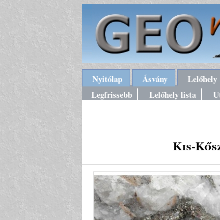
Nyitólap
Ásvány
Lelőhely
Legfrissebb
Lelőhely lista
U
Kis-Kős