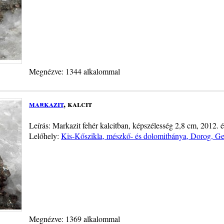
Megnézve: 1344 alkalommal
markazit
, kalcit
Leírás: Markazit fehér kalcitban, képszélesség 2,8 cm, 2012. é
Lelőhely:
Kis-Kőszikla, mészkő- és dolomitbánya, Dorog, Ge
Megnézve: 1369 alkalommal