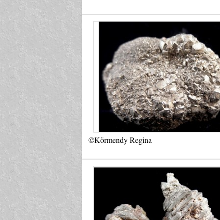
©Körmendy Regina