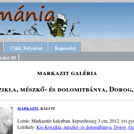
Cikk, Folyóirat
Kapcsolat
tolsó 10
markazit galéria
zikla, mészkő- és dolomitbánya, Dorog,
markazit
, kalcit
Leírás: Markazitér kalcitban, képszélesség 3 cm, 2012. évi gy
Lelőhely:
Kis-Kőszikla, mészkő- és dolomitbánya, Dorog, Ge