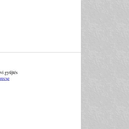
vi gyűjtés
recse