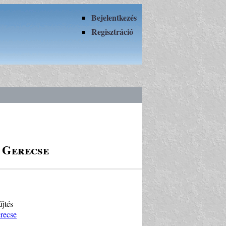
Bejelentkezés
Regisztráció
 Gerecse
űjtés
recse