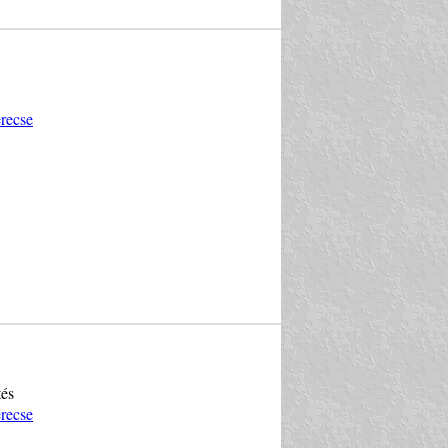
recse
tés
recse