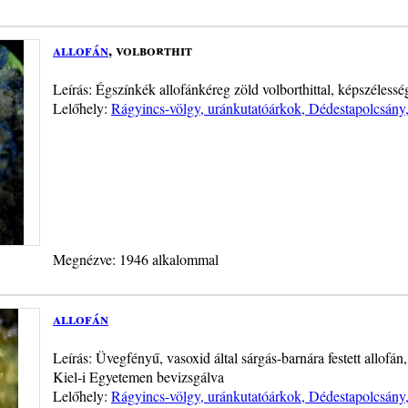
allofán
, volborthit
Leírás: Égszínkék allofánkéreg zöld volborthittal, képszéless
Lelőhely:
Rágyincs-völgy, uránkutatóárkok, Dédestapolcsán
Megnézve: 1946 alkalommal
allofán
Leírás: Üvegfényű, vasoxid által sárgás-barnára festett allofán
Kiel-i Egyetemen bevizsgálva
Lelőhely:
Rágyincs-völgy, uránkutatóárkok, Dédestapolcsán