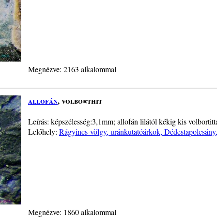
Megnézve: 2163 alkalommal
allofán
, volborthit
Leírás: képszélesség:3,1mm; allofán lilától kékig kis volbortitt
Lelőhely:
Rágyincs-völgy, uránkutatóárkok, Dédestapolcsán
Megnézve: 1860 alkalommal