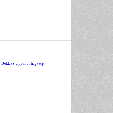
y, Bükk és Upponyi-hegység