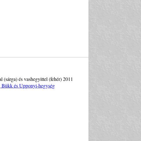
al (sárga) és vashegyittel (fehér) 2011
y, Bükk és Upponyi-hegység