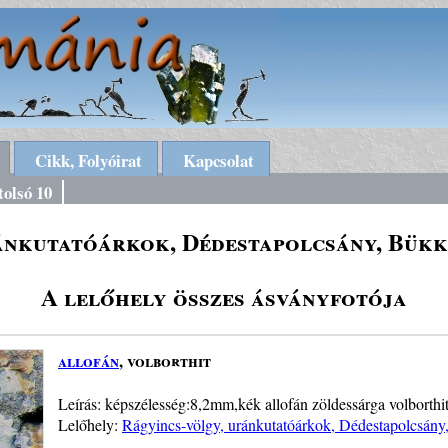
Cikk, Folyóirat
Kapcsolat
tolsó 10
ánkutatóárkok, Dédestapolcsány, Bükk
A lelőhely összes ásványfotója
allofán
, volborthit
Leírás: képszélesség:8,2mm,kék allofán zöldessárga volborthit
Lelőhely:
Rágyincs-völgy, uránkutatóárkok, Dédestapolcsán