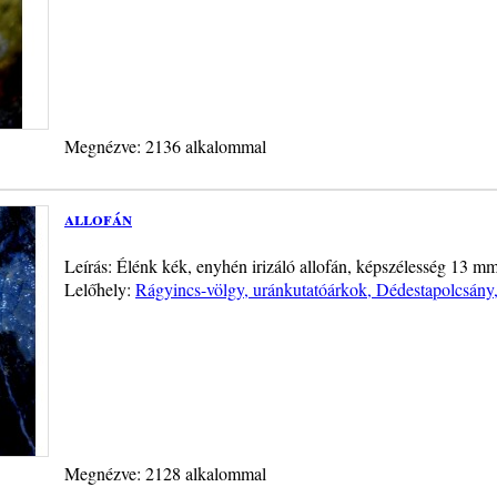
Megnézve: 2136 alkalommal
allofán
Leírás: Élénk kék, enyhén irizáló allofán, képszélesség 13 mm
Lelőhely:
Rágyincs-völgy, uránkutatóárkok, Dédestapolcsán
Megnézve: 2128 alkalommal