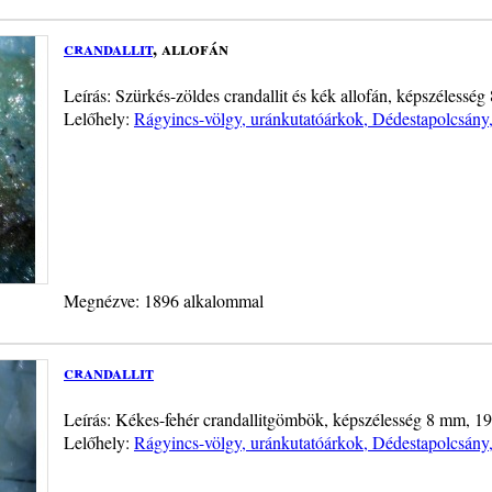
crandallit
, allofán
Leírás: Szürkés-zöldes crandallit és kék allofán, képszélesség
Lelőhely:
Rágyincs-völgy, uránkutatóárkok, Dédestapolcsán
Megnézve: 1896 alkalommal
crandallit
Leírás: Kékes-fehér crandallitgömbök, képszélesség 8 mm, 19
Lelőhely:
Rágyincs-völgy, uránkutatóárkok, Dédestapolcsán