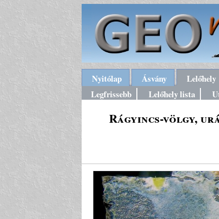
Nyitólap
Ásvány
Lelőhely
Legfrissebb
Lelőhely lista
U
Rágyincs-völgy, ur