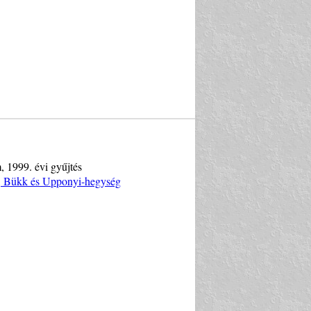
, 1999. évi gyűjtés
y, Bükk és Upponyi-hegység