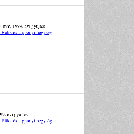
 8 mm, 1999. évi gyűjtés
y, Bükk és Upponyi-hegység
99. évi gyűjtés
y, Bükk és Upponyi-hegység