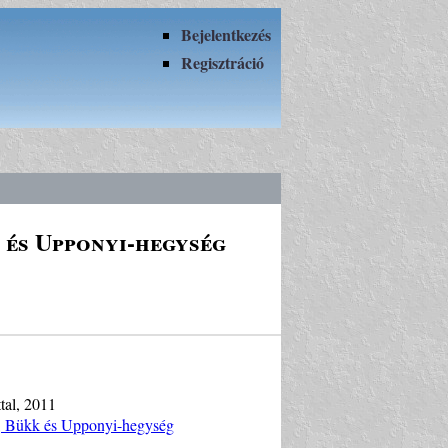
Bejelentkezés
Regisztráció
 és Upponyi-hegység
tal, 2011
y, Bükk és Upponyi-hegység