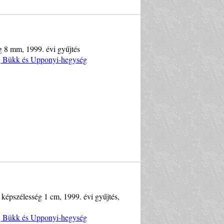
ég 8 mm, 1999. évi gyűjtés
y, Bükk és Upponyi-hegység
, képszélesség 1 cm, 1999. évi gyűjtés,
y, Bükk és Upponyi-hegység