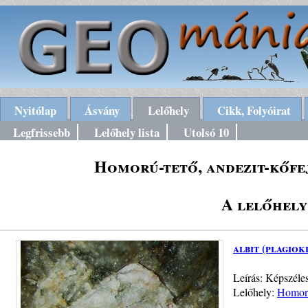
Nyitólap
Ásvány
Lelőhely
Cikk, Folyóirat
Legfrissebb
Lelőhely lista
Utolsó 10
Homorú-tető, andezit-kőf
A lelőhely
albit (plagiok
Leírás: Képszéles
Lelőhely:
Homorú