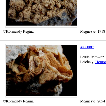
©Körmendy Regina
Megnézve: 1918
ankerit
Leírás: Mm-körül
Lelőhely:
Homorú
©Körmendy Regina
Megnézve: 2054