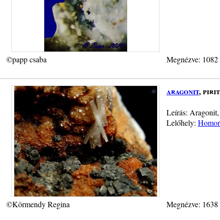
©papp csaba
Megnézve: 1082
aragonit
, piri
Leírás: Aragonit,
Lelőhely:
Homorú
©Körmendy Regina
Megnézve: 1638