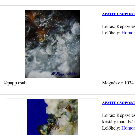
apatit csoport
Leírás: Képszéle
Lelőhely:
Homorú
©papp csaba
Megnézve: 1034
apatit csopor
Leírás: Képszéles
kristály maradvá
Lelőhely:
Homorú