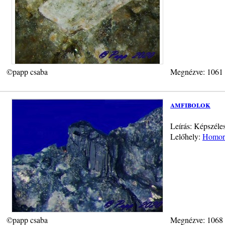
©papp csaba
Megnézve: 1061
amfibolok
Leírás: Képszéles
Lelőhely:
Homorú
©papp csaba
Megnézve: 1068