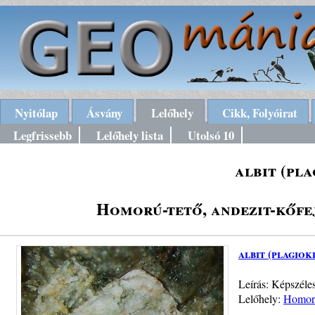
Nyitólap
Ásvány
Lelőhely
Cikk, Folyóirat
Legfrissebb
Lelőhely lista
Utolsó 10
albit (pl
Homorú-tető, andezit-kőf
albit (plagiok
Leírás: Képszéles
Lelőhely:
Homorú