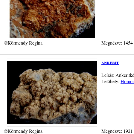
©Körmendy Regina
Megnézve: 1454
ankerit
Leírás: Ankeritk
Lelőhely:
Homorú
©Körmendy Regina
Megnézve: 1921