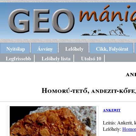
Nyitólap
Ásvány
Lelőhely
Cikk, Folyóirat
Legfrissebb
Lelőhely lista
Utolsó 10
an
Homorú-tető, andezit-kőf
ankerit
Leírás: Ankerit,
Lelőhely:
Homorú