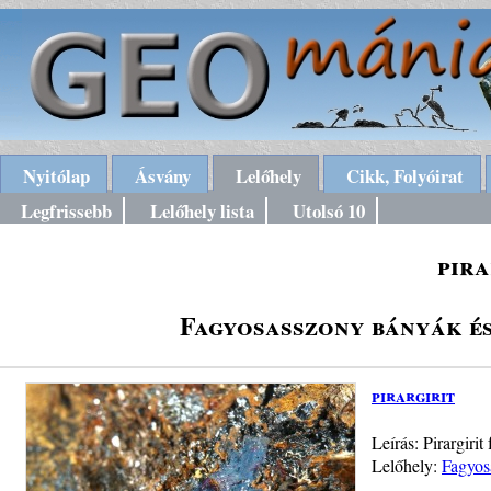
Nyitólap
Ásvány
Lelőhely
Cikk, Folyóirat
Legfrissebb
Lelőhely lista
Utolsó 10
pira
Fagyosasszony bányák é
pirargirit
Leírás: Pirargiri
Lelőhely:
Fagyos