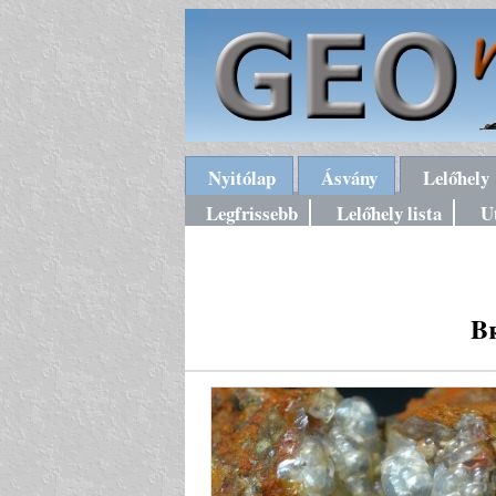
Nyitólap
Ásvány
Lelőhely
Legfrissebb
Lelőhely lista
U
B