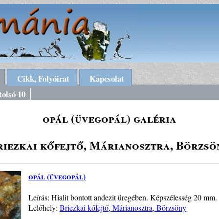
Cikk, Folyóirat
Kapcsolat
tolsó 10
opál (üvegopál) galéria
riezkai kőfejtő, Márianosztra, Börzsö
opál (üvegopál)
Leírás: Hialit bontott andezit üregében. Képszélesség 20 mm. 
Lelőhely:
Briezkai kőfejtő, Márianosztra, Börzsöny