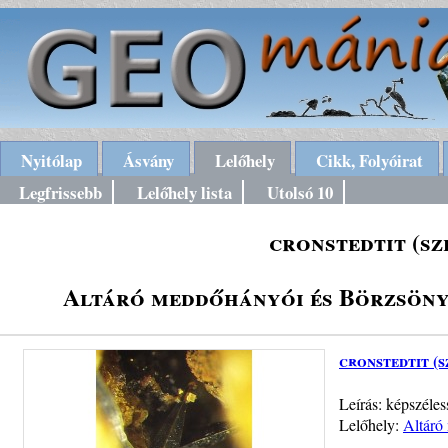
Nyitólap
Ásvány
Lelőhely
Cikk, Folyóirat
Legfrissebb
Lelőhely lista
Utolsó 10
cronstedtit (sz
Altáró meddőhányói és Börzsöny
cronstedtit (s
Leírás: képszéles
Lelőhely:
Altáró