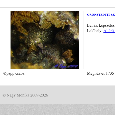
cronstedtit (s
Leírás: képszéles
Lelőhely:
Altáró
©papp csaba
Megnézve: 1735
© Nagy Mónika 2009-2026