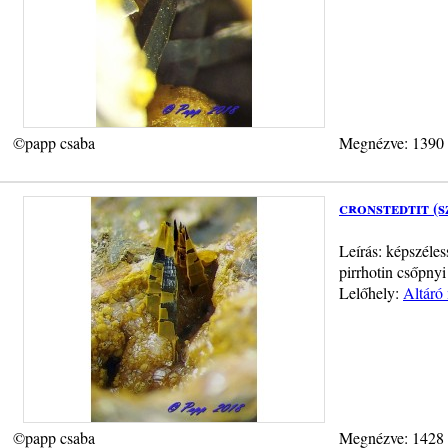
©papp csaba
Megnézve: 1390
cronstedtit (s
Leírás: képszéles
pirrhotin csőpny
Lelőhely:
Altáró
©papp csaba
Megnézve: 1428