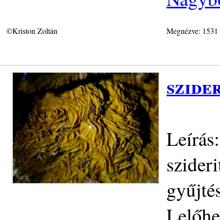
©Kriston Zoltán
Megnézve: 1531
szide
Leírás:
szideri
gyűjté
Lelőhe