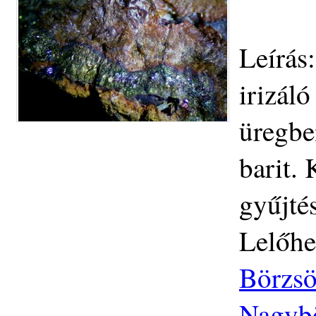
Leírás
irizáló
üregben
barit.
gyűjté
Lelőhe
Börzsö
Nagybö