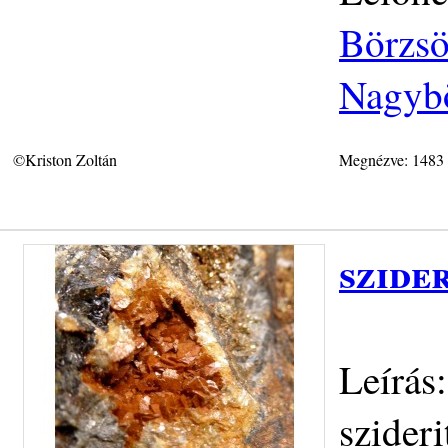
Börzsö
Nagybö
©Kriston Zoltán
Megnézve: 1483
szider
Leírás
szider