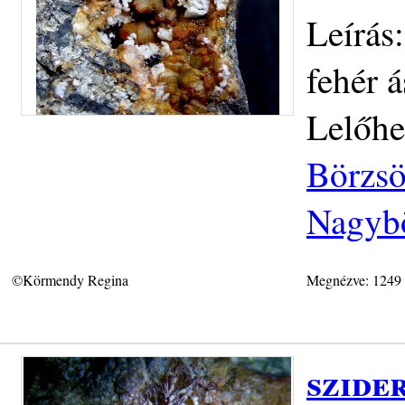
Leírás
fehér 
Lelőhe
Börzsö
Nagybö
©Körmendy Regina
Megnézve: 1249
szider