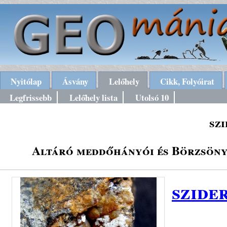
Nyitólap
Ásvány
Lelőhely
Cikk, Folyóirat
Legfrissebb
Lelőhely lista
Utolsó 10
szi
Altáró meddőhányói és Börzsöny
szide