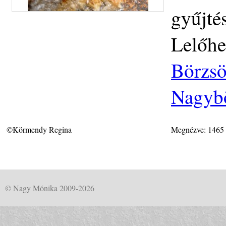
gyűjté
Lelőhe
Börzsö
Nagybö
©Körmendy Regina
Megnézve: 1465
© Nagy Mónika 2009-2026