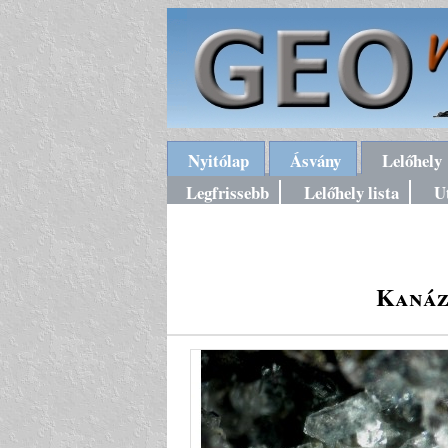
Nyitólap
Ásvány
Lelőhely
Legfrissebb
Lelőhely lista
U
Kanáz