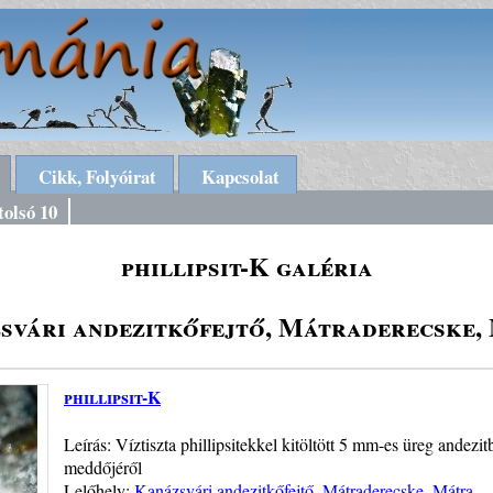
Cikk, Folyóirat
Kapcsolat
tolsó 10
phillipsit-K galéria
svári andezitkőfejtő, Mátraderecske,
phillipsit-K
Leírás: Víztiszta phillipsitekkel kitöltött 5 mm-es üreg andezi
meddőjéről
Lelőhely:
Kanázsvári andezitkőfejtő, Mátraderecske, Mátra