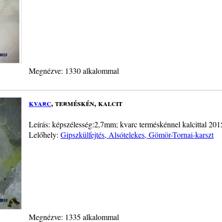
Megnézve: 1330 alkalommal
kvarc
, terméskén, kalcit
Leírás: képszélesség:2,7mm; kvarc terméskénnel kalcittal 201
Lelőhely:
Gipszkülfejtés, Alsótelekes, Gömör-Tornai-karszt
Megnézve: 1335 alkalommal