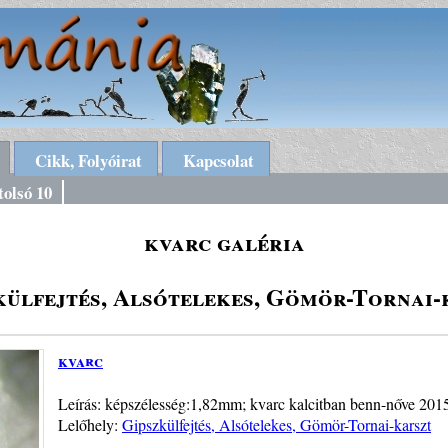
Cikk, Folyóirat
Kapcsolat
tolsó 10
kvarc galéria
külfejtés, Alsótelekes, Gömör-Tornai-
kvarc
Leírás: képszélesség:1,82mm; kvarc kalcitban benn-nőve 201
Lelőhely:
Gipszkülfejtés, Alsótelekes, Gömör-Tornai-karszt