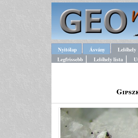
Nyitólap
Ásvány
Lelőhely
Legfrissebb
Lelőhely lista
U
Gipsz