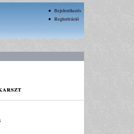
Bejelentkezés
Regisztráció
karszt
5