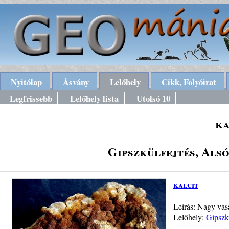
Nyitólap
Ásvány
Lelőhely
Cikk, Folyóirat
Legfrissebb
Lelőhely lista
Utolsó 10
ka
Gipszkülfejtés, Als
kalcit
Leírás: Nagy vasa
Lelőhely:
Gipszk