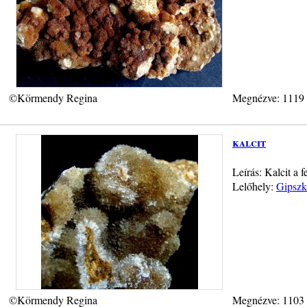
©Körmendy Regina
Megnézve: 1119
kalcit
Leírás: Kalcit a 
Lelőhely:
Gipszk
©Körmendy Regina
Megnézve: 1103