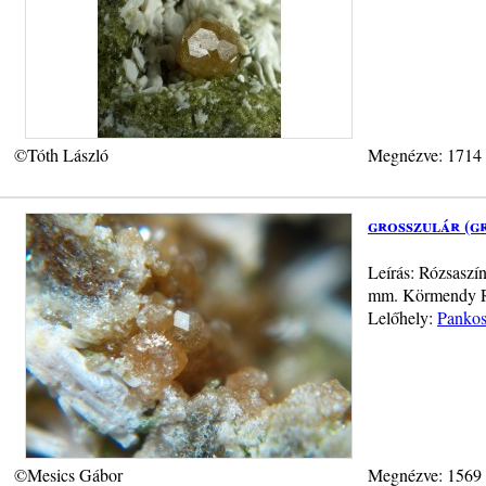
©Tóth László
Megnézve: 1714
grosszulár (g
Leírás: Rózsaszín
mm. Körmendy R
Lelőhely:
Pankos
©Mesics Gábor
Megnézve: 1569