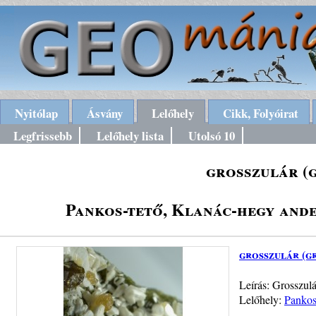
Nyitólap
Ásvány
Lelőhely
Cikk, Folyóirat
Legfrissebb
Lelőhely lista
Utolsó 10
grosszulár (
Pankos-tető, Klanác-hegy ande
grosszulár (g
Leírás: Grosszul
Lelőhely:
Pankos